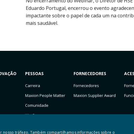
No encerramento do Webinar, o Diretor de HSE
Eduardo Portugal, encerrou o evento agradec
impactante sobre o papel de cada um na contri
mais saudável.
OVAÇÃO
PESSOAS
FORNECEDORES
ACE
Carreira
Fornecedores
Forn
Maxion People Matter
Maxion Supplier Award
Funci
Comunidade
We Care
isar nosso tráfego. Também compartilhamos informações sobre o