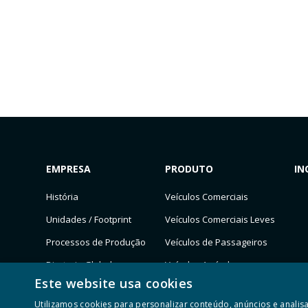
EMPRESA
PRODUTO
IN
História
Veículos Comerciais
Unidades / Footprint
Veículos Comerciais Leves
Processos de Produção
Veículos de Passageiros
Diretoria Global
Veículos Agrícolas
Este website usa cookies
ESG
Utilizamos cookies para personalizar conteúdo, anúncios e anal