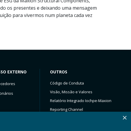
 e ESG da Maxion Structural Components,
endo os presentes e deixando uma mensagem
buição para vivermos num planeta cada vez
SSO EXTERNO
OUTROS
Código de Conduta
ecedores
Visão, Missão e Valores
onários
Relatório Integrado Iochpe-Maxion
Reporting Channel
×
Site Inmagusa (Vendas)
Service Now