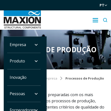
PT
Empresa
PROCESSOS DE PRODUÇÃO
Produto
Inovação
Você está em:
Home
Empresa
Processos de Produção
Pessoas
Nossas unidades estão preparadas com os mais
modernos e tecnológicos processos de produção,
atendendo os mais exigentes critérios de qualidade do
Fornecedores