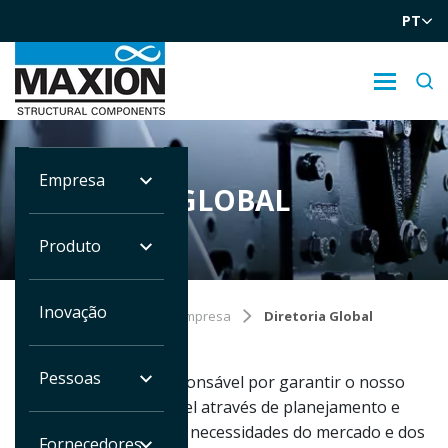
PT
Empresa
DIRETORIA GLOBAL
Produto
Inovação
Você está em:
Home
Empresa
Diretoria Global
Pessoas
Nossa liderança é responsável por garantir o nosso
crescimento sustentável através de planejamento e
estratégia focados nas necessidades do mercado e dos
Fornecedores