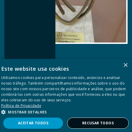
2015
Prêmio Interação
×
Mercedes-Benz
Este website usa cookies
Prêmio Interação Especial
Utilizamos cookies para personalizar conteúdo, anúncios e analisar
nosso tráfego. Também compartilhamos informações sobre o uso do
nosso site com nossos parceiros de publicidade e análise, que podem
combiná-las com outras informações que você forneceu a eles ou que
eles coletaram do uso de seus serviços.
Política de Privacidade
Todos os direitos reservados © Maxion SC 2026
MOSTRAR DETALHES
Política de Privacidade
ACEITAR TODOS
RECUSAR TODOS
Powered by
MZ