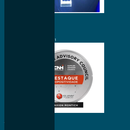
Abril/2021
Maxion Castaños
Navistar
Diamond Supplier Awards 2021
Janeiro/2021
Maxion Montich