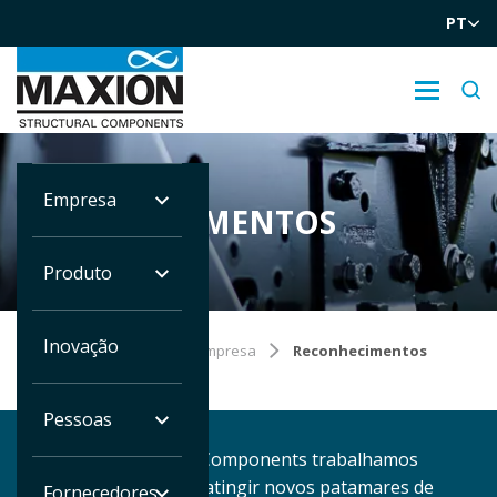
PT
Empresa
RECONHECIMENTOS
Produto
Inovação
Você está em:
Home
Empresa
Reconhecimentos
Pessoas
Na Maxion Structural Components trabalhamos
incansavelmente para atingir novos patamares de
Fornecedores