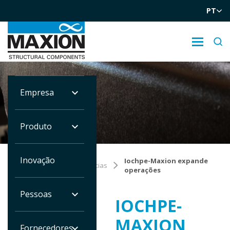
PT
Empresa
NOTÍCIAS
Produto
Inovação
Você está
Iochpe-Maxion expande
Home
Notícias
em:
operações
Pessoas
IOCHPE-
MAXION
Fornecedores