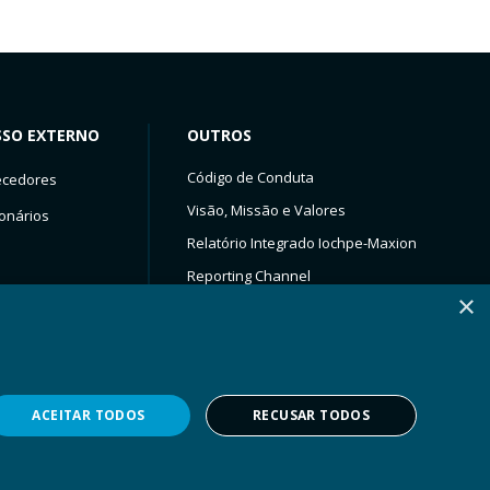
SSO EXTERNO
OUTROS
Código de Conduta
ecedores
Visão, Missão e Valores
onários
Relatório Integrado Iochpe-Maxion
Reporting Channel
×
Site Inmagusa (Vendas)
Service Now
Iochpe-Maxion
Maxion Wheels
ACEITAR TODOS
RECUSAR TODOS