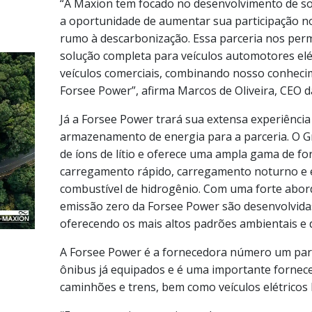
“A Maxion tem focado no desenvolvimento de so
a oportunidade de aumentar sua participação no
rumo à descarbonização. Essa parceria nos perm
solução completa para veículos automotores elé
veículos comerciais, combinando nosso conhecim
Forsee Power”, afirma Marcos de Oliveira, CEO 
Já a Forsee Power trará sua extensa experiência
armazenamento de energia para a parceria. O Gr
de íons de lítio e oferece uma ampla gama de f
carregamento rápido, carregamento noturno e e
combustível de hidrogênio. Com uma forte abor
emissão zero da Forsee Power são desenvolvidas 
oferecendo os mais altos padrões ambientais e 
A Forsee Power é a fornecedora número um para
ônibus já equipados e é uma importante fornece
caminhões e trens, bem como veículos elétricos 