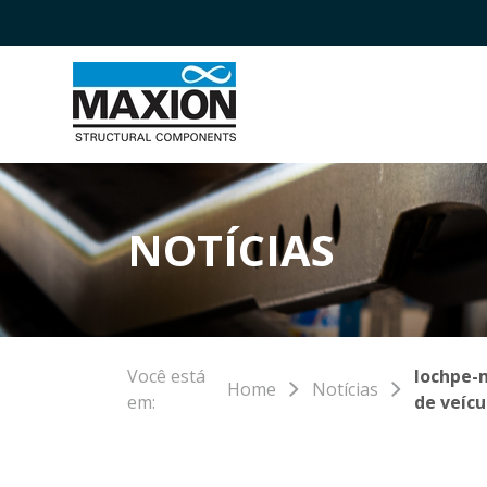
NOTÍCIAS
Você está
Iochpe-m
Home
Notícias
em:
de veícu