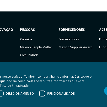
OVAÇÃO
PESSOAS
FORNECEDORES
ACE
Carreira
Fornecedores
Forn
Maxion People Matter
Maxion Supplier Award
Funci
Comunidade
We Care
isar nosso tráfego. Também compartilhamos informações sobre o
e, que podem combiná-las com outras informações que você
lítica de Privacidade
DIRECIONAMENTO
FUNCIONALIDADE