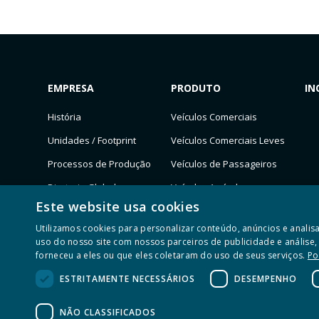
EMPRESA
PRODUTO
IN
História
Veículos Comerciais
Unidades / Footprint
Veículos Comerciais Leves
Processos de Produção
Veículos de Passageiros
Diretoria Global
Veículos Agrícolas
Este website usa cookies
ESG
Utilizamos cookies para personalizar conteúdo, anúncios e anal
Clientes
uso do nosso site com nossos parceiros de publicidade e anális
forneceu a eles ou que eles coletaram do uso de seus serviços.
Po
Reconhecimentos
ESTRITAMENTE NECESSÁRIOS
DESEMPENHO
NÃO CLASSIFICADOS