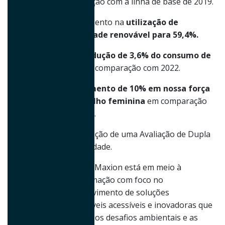
comparação com a linha de base de 2019.
• Um aumento na
utilização de
eletricidade renovável para 59,4%.
• Uma
redução de 3,6% do consumo de
água
em comparação com 2022.
• Um
aumento de 10% em nossa força
de trabalho feminina
em comparação
com 2022.
• A facilitação de uma Avaliação de Dupla
Materialidade.
A Iochpe-Maxion está em meio à
transformação com foco no
desenvolvimento de soluções
sustentáveis acessíveis e inovadoras que
abordem os desafios ambientais e as