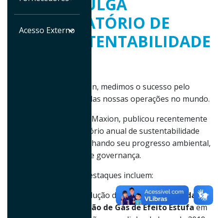
DIVULGA
RELATÓRIO DE
Acesso Externo
SUSTENTABILIDADE
2023
Na Maxion, medimos o sucesso pelo
impacto das nossas operações no mundo.
A Iochpe-Maxion, publicou recentemente
seu relatório anual de sustentabilidade
compartilhando seu progresso ambiental,
social e de governança.
Alguns destaques incluem:
• Uma redução de
30,3% na intensidade
de emissão de Gás de Efeito Estufa
em