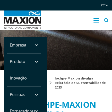
PT
Empresa
NOTÍCIAS
Produto
Inovação
Você
Iochpe-Maxion divulga
está
Home
Notícias
Relatório de Sustentabilidade
em:
2023
Pessoas
IOCHPE-MAXION
Fornecedores